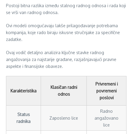
Postoji bitna razlika između stalnog radnog odnosa i rada koji
se vrši van radnog odnosa.
Ovi modeli omogućavaju lakše prilagođavanje potrebama
kompanija, koje rado biraju iskusne stručnjake za specifične
zadatke.
Ovaj vodič detaljno analizira ključne stavke radnog
angažovanja za najstarije građane, razjašnjavajući pravne
aspekte i finansijske obaveze.
Privremeni i
Klasičan radni
Karakteristika
povremeni
odnos
poslovi
Radno
Status
Zaposleno lice
angažovano
radnika
lice