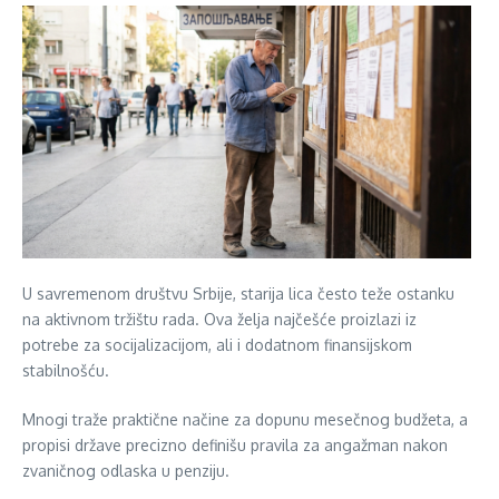
U savremenom društvu Srbije, starija lica često teže ostanku
na aktivnom tržištu rada. Ova želja najčešće proizlazi iz
potrebe za socijalizacijom, ali i dodatnom finansijskom
stabilnošću.
Mnogi traže praktične načine za dopunu mesečnog budžeta, a
propisi države precizno definišu pravila za angažman nakon
zvaničnog odlaska u penziju.