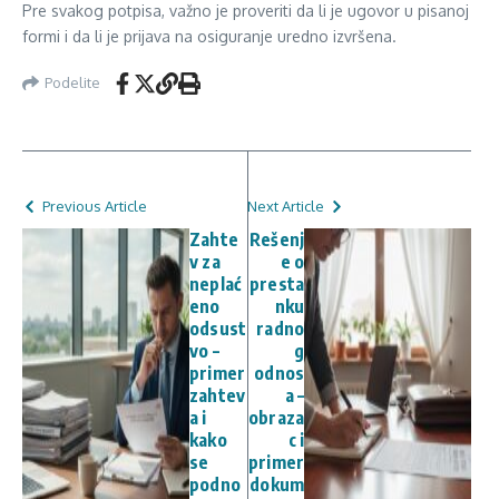
Pre svakog potpisa, važno je proveriti da li je ugovor u pisanoj
formi i da li je prijava na osiguranje uredno izvršena.
Podelite
Previous Article
Next Article
Zahte
Rešenj
v za
e o
neplać
presta
eno
nku
odsust
radno
vo –
g
primer
odnos
zahtev
a –
a i
obraza
kako
c i
se
primer
podno
dokum