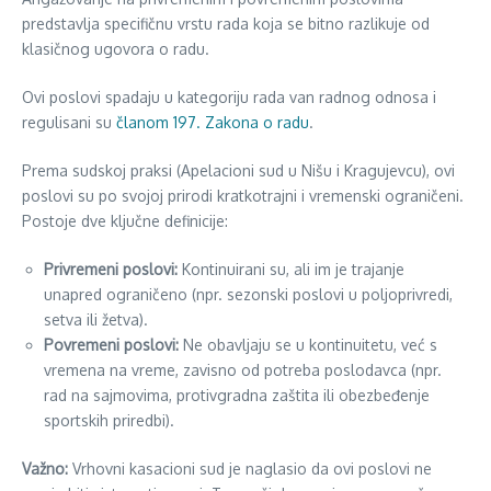
predstavlja specifičnu vrstu rada koja se bitno razlikuje od
klasičnog ugovora o radu.
Ovi poslovi spadaju u kategoriju rada van radnog odnosa i
regulisani su
članom 197. Zakona o radu
.
Prema sudskoj praksi (Apelacioni sud u Nišu i Kragujevcu), ovi
poslovi su po svojoj prirodi kratkotrajni i vremenski ograničeni.
Postoje dve ključne definicije:
Privremeni poslovi:
Kontinuirani su, ali im je trajanje
unapred ograničeno (npr. sezonski poslovi u poljoprivredi,
setva ili žetva).
Povremeni poslovi:
Ne obavljaju se u kontinuitetu, već s
vremena na vreme, zavisno od potreba poslodavca (npr.
rad na sajmovima, protivgradna zaštita ili obezbeđenje
sportskih priredbi).
Važno:
Vrhovni kasacioni sud je naglasio da ovi poslovi ne