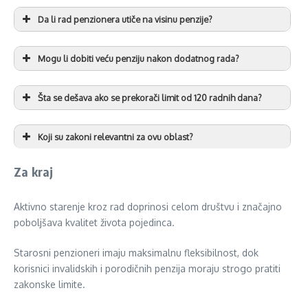
Da li rad penzionera utiče na visinu penzije?
Mogu li dobiti veću penziju nakon dodatnog rada?
Šta se dešava ako se prekorači limit od 120 radnih dana?
Koji su zakoni relevantni za ovu oblast?
Za kraj
Aktivno starenje kroz rad doprinosi celom društvu i značajno
poboljšava kvalitet života pojedinca.
Starosni penzioneri imaju maksimalnu fleksibilnost, dok
korisnici invalidskih i porodičnih penzija moraju strogo pratiti
zakonske limite.