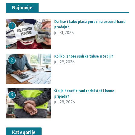
Najnovije
Da li se i kako plaća porez na second-hand
1
prodaju?
jul 31, 2026
Koliko iznose sudske takse u Srbiji?
2
jul 29, 2026
Šta je beneficirani radni staž i kome
3
pripada?
jul 28, 2026
Kategorije