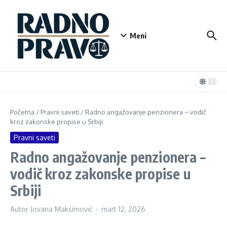
Preskoči na
Meni
Početna
/
Pravni saveti
/
Radno angažovanje penzionera – vodič
kroz zakonske propise u Srbiji
Pravni saveti
Radno angažovanje penzionera –
vodič kroz zakonske propise u
Srbiji
Autor
Jovana Maksimović
mart 12, 2026