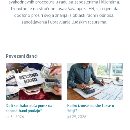
svakodnevnih procedura u radu sa zaposlenima i klijentima.
Trenutno je na stručnom usavršavanju za HR, sa ciljem da
dodatno proširi svoja znanja iz oblasti radnih odnosa,
zapošljavanja i upravljanja ljudskim resursima.
Povezani članci
Da li se i kako plaća porez na
Koliko iznose sudske takse u
second-hand prodaju?
Srbiji?
jul 31, 2026
jul 29, 2026