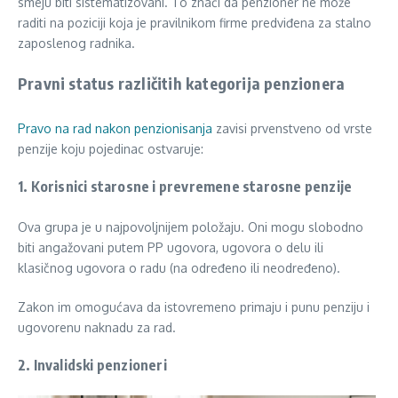
smeju biti sistematizovani. To znači da penzioner ne može
raditi na poziciji koja je pravilnikom firme predviđena za stalno
zaposlenog radnika.
Pravni status različitih kategorija penzionera
Pravo na rad nakon penzionisanja
zavisi prvenstveno od vrste
penzije koju pojedinac ostvaruje:
1. Korisnici starosne i prevremene starosne penzije
Ova grupa je u najpovoljnijem položaju. Oni mogu slobodno
biti angažovani putem PP ugovora, ugovora o delu ili
klasičnog ugovora o radu (na određeno ili neodređeno).
Zakon im omogućava da istovremeno primaju i punu penziju i
ugovorenu naknadu za rad.
2. Invalidski penzioneri