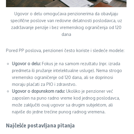
Ugovor o delu omogućava penzionerima da obavljaju
specifične poslove van redovne delatnosti poslodavca, uz
zadržavanje penzije i bez vremenskog ograničenja od 120
dana
Pored PP poslova, penzioneri često koriste i sledeće modele:
Ugovor o delu:
Fokus je na samom rezultatu (npr. izrada
predmeta ili pružanje intelektualne usluge). Nema strogo
vremensko ograničenje od 120 dana, ali se doprinosi
moraju plaćati za PIO i zdravstvo.
Ugovor o dopunskom radu:
Ukoliko je penzioner već
zaposlen na puno radno vreme kod jednog poslodavca,
može zaključiti ovaj ugovor sa drugim subjektom, ali
najviše do jedne trećine punog radnog vremena.
Najčešće postavljana pitanja