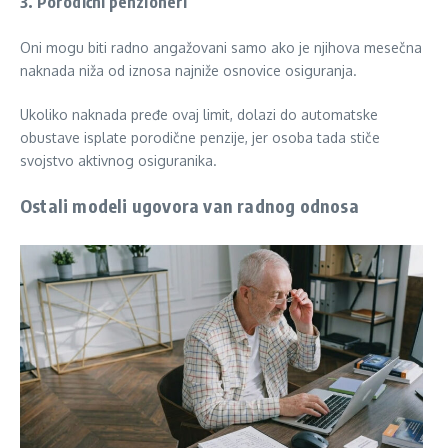
3. Porodični penzioneri
Oni mogu biti radno angažovani samo ako je njihova mesečna
naknada niža od iznosa najniže osnovice osiguranja.
Ukoliko naknada pređe ovaj limit, dolazi do automatske
obustave isplate porodične penzije, jer osoba tada stiče
svojstvo aktivnog osiguranika.
Ostali modeli ugovora van radnog odnosa