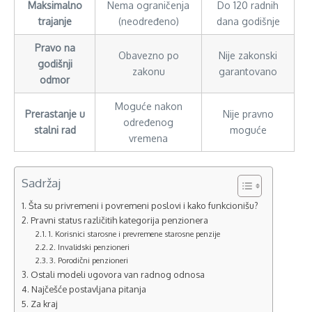
Maksimalno
Nema ograničenja
Do 120 radnih
trajanje
(neodređeno)
dana godišnje
Pravo na
Obavezno po
Nije zakonski
godišnji
zakonu
garantovano
odmor
Moguće nakon
Prerastanje u
Nije pravno
određenog
stalni rad
moguće
vremena
Sadržaj
Šta su privremeni i povremeni poslovi i kako funkcionišu?
Pravni status različitih kategorija penzionera
1. Korisnici starosne i prevremene starosne penzije
2. Invalidski penzioneri
3. Porodični penzioneri
Ostali modeli ugovora van radnog odnosa
Najčešće postavljana pitanja
Za kraj