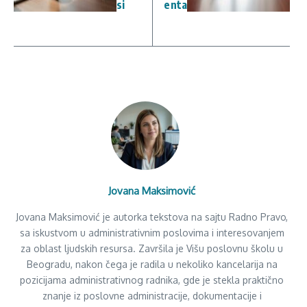
si
enta
Jovana Maksimović
Jovana Maksimović je autorka tekstova na sajtu Radno Pravo,
sa iskustvom u administrativnim poslovima i interesovanjem
za oblast ljudskih resursa. Završila je Višu poslovnu školu u
Beogradu, nakon čega je radila u nekoliko kancelarija na
pozicijama administrativnog radnika, gde je stekla praktično
znanje iz poslovne administracije, dokumentacije i