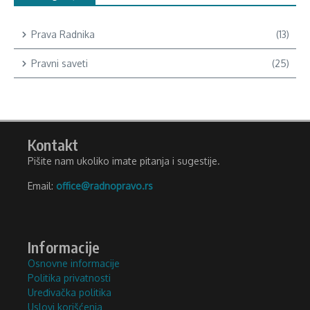
Prava Radnika
(13)
Pravni saveti
(25)
Kontakt
Pišite nam ukoliko imate pitanja i sugestije.
Email:
office@radnopravo.rs
Informacije
Osnovne informacije
Politika privatnosti
Uređivačka politika
Uslovi korišćenja