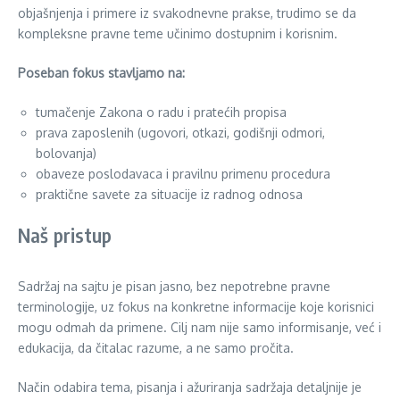
objašnjenja i primere iz svakodnevne prakse, trudimo se da
kompleksne pravne teme učinimo dostupnim i korisnim.
Poseban fokus stavljamo na:
tumačenje Zakona o radu i pratećih propisa
prava zaposlenih (ugovori, otkazi, godišnji odmori,
bolovanja)
obaveze poslodavaca i pravilnu primenu procedura
praktične savete za situacije iz radnog odnosa
Naš pristup
Sadržaj na sajtu je pisan jasno, bez nepotrebne pravne
terminologije, uz fokus na konkretne informacije koje korisnici
mogu odmah da primene. Cilj nam nije samo informisanje, već i
edukacija, da čitalac razume, a ne samo pročita.
Način odabira tema, pisanja i ažuriranja sadržaja detaljnije je