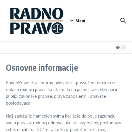
Preskoči na
Meni
Osnovne informacije
RadnoPravo.rs je informativni portal posvećen temama iz
oblasti radnog prava, sa ciljem da na jasan i razumljiv način
približi zakonske propise, prava zaposlenih i obaveze
poslodavaca.
Naš sadržaj je namenjen svima koji žele da bolje razumeju
svoja prava iz radnog odnosa, ako ste zaposleni, poslodavac
ili tek ulazite na tržište rada. Kroz praktične tekstove,