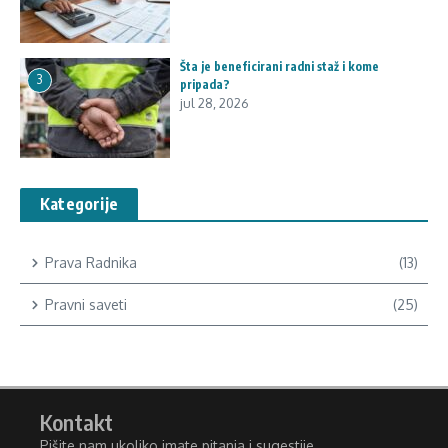
Šta je beneficirani radni staž i kome
3
pripada?
jul 28, 2026
Kategorije
Prava Radnika
(13)
Pravni saveti
(25)
Kontakt
Pišite nam ukoliko imate pitanja i sugestije.