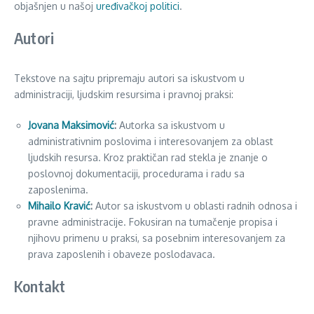
objašnjen u našoj
uređivačkoj politici
.
Autori
Tekstove na sajtu pripremaju autori sa iskustvom u
administraciji, ljudskim resursima i pravnoj praksi:
Jovana Maksimović
:
Autorka sa iskustvom u
administrativnim poslovima i interesovanjem za oblast
ljudskih resursa. Kroz praktičan rad stekla je znanje o
poslovnoj dokumentaciji, procedurama i radu sa
zaposlenima.
Mihailo Kravić
:
Autor sa iskustvom u oblasti radnih odnosa i
pravne administracije. Fokusiran na tumačenje propisa i
njihovu primenu u praksi, sa posebnim interesovanjem za
prava zaposlenih i obaveze poslodavaca.
Kontakt