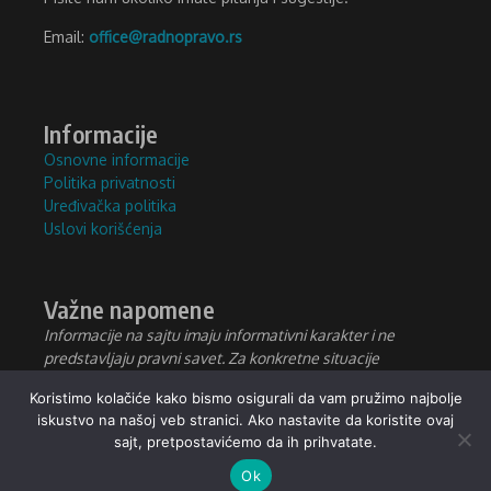
Email:
office@radnopravo.rs
Informacije
Osnovne informacije
Politika privatnosti
Uređivačka politika
Uslovi korišćenja
Važne napomene
Informacije na sajtu imaju informativni karakter i ne
predstavljaju pravni savet. Za konkretne situacije
konsultujte
advokata ili nadležnu instituciju
.
Koristimo kolačiće kako bismo osigurali da vam pružimo najbolje
iskustvo na našoj veb stranici. Ako nastavite da koristite ovaj
sajt, pretpostavićemo da ih prihvatate.
Ok