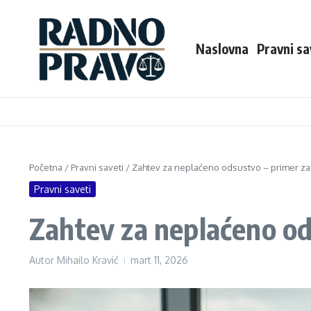
Preskoči na
Naslovna
Pravni sa
Početna
/
Pravni saveti
/
Zahtev za neplaćeno odsustvo – primer za
Pravni saveti
Zahtev za neplaćeno od
Autor
Mihailo Kravić
mart 11, 2026