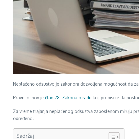
Neplaćeno odsustvo je zakonom dozvoljena mogućnost da zapos
Pravni osnov je
član 78. Zakona o radu
koji propisuje da posl
Za vreme trajanja neplaćenog odsustva zaposlenom miruju prav
određeno.
Sadržaj