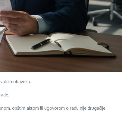
ivatnih obaveza.
rade.
nom, opštim aktom ili ugovorom o radu nije drugačije