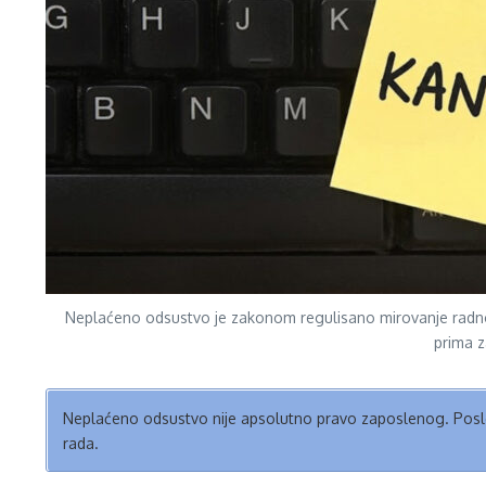
Neplaćeno odsustvo je zakonom regulisano mirovanje radn
prima 
Neplaćeno odsustvo nije apsolutno pravo zaposlenog. Posl
rada.