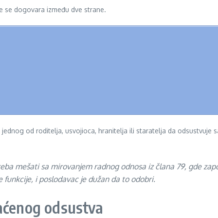
sve se dogovara između dve strane.
nog od roditelja, usvojioca, hranitelja ili staratelja da odsustvuje s
treba mešati sa mirovanjem radnog odnosa iz člana 79, gde zap
e funkcije, i poslodavac je dužan da to odobri.
laćenog odsustva