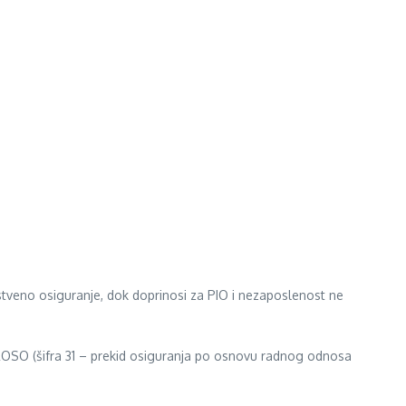
stveno osiguranje, dok doprinosi za PIO i nezaposlenost ne
ROSO (šifra 31 – prekid osiguranja po osnovu radnog odnosa