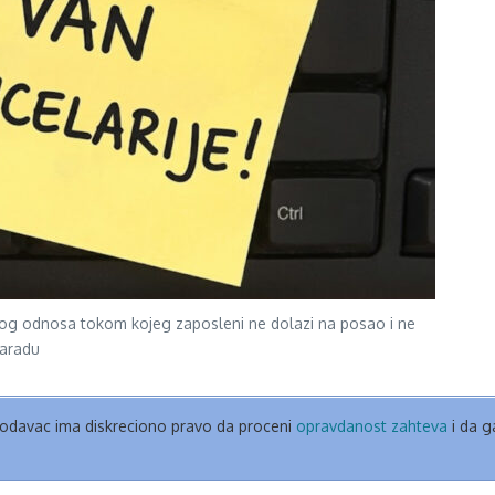
og odnosa tokom kojeg zaposleni ne dolazi na posao i ne
zaradu
odavac ima diskreciono pravo da proceni
opravdanost zahteva
i da ga