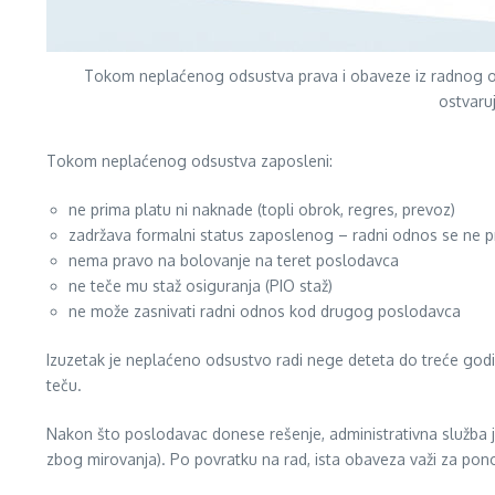
Tokom neplaćenog odsustva prava i obaveze iz radnog odn
ostvaru
Tokom neplaćenog odsustva zaposleni:
ne prima platu ni naknade (topli obrok, regres, prevoz)
zadržava formalni status zaposlenog – radni odnos se ne p
nema pravo na bolovanje na teret poslodavca
ne teče mu staž osiguranja (PIO staž)
ne može zasnivati radni odnos kod drugog poslodavca
Izuzetak je neplaćeno odsustvo radi nege deteta do treće godi
teču.
Nakon što poslodavac donese rešenje, administrativna služba 
zbog mirovanja). Po povratku na rad, ista obaveza važi za pono