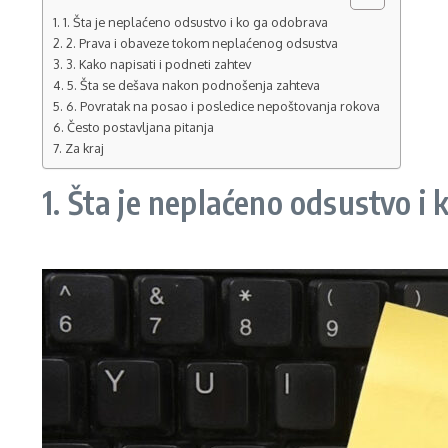
1. Šta je neplaćeno odsustvo i ko ga odobrava
2. Prava i obaveze tokom neplaćenog odsustva
3. Kako napisati i podneti zahtev
5. Šta se dešava nakon podnošenja zahteva
6. Povratak na posao i posledice nepoštovanja rokova
Često postavljana pitanja
Za kraj
1. Šta je neplaćeno odsustvo i