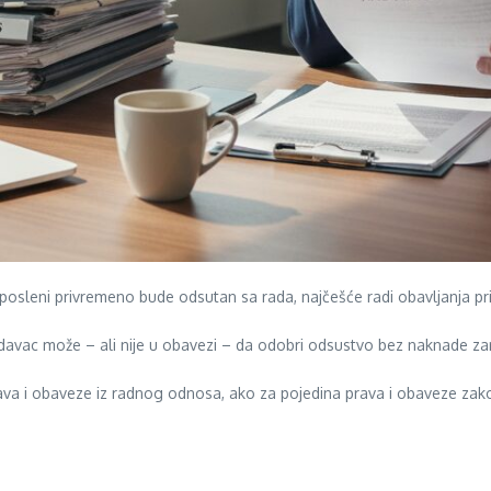
leni privremeno bude odsutan sa rada, najčešće radi obavljanja pr
odavac može – ali nije u obavezi – da odobri odsustvo bez naknade za
a i obaveze iz radnog odnosa, ako za pojedina prava i obaveze zako