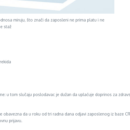
osa miruju, što znači da zaposleni ne prima platu i ne
je staž
rekida
ne: u tom slučaju poslodavac je dužan da uplaćuje doprinos za zdrav
je obavezna da u roku od tri radna dana odjavi zaposlenog iz baze C
vnu prijavu.