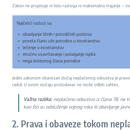
Zakon ne propisuje ni listu razloga ni maksimalno trajanje – 
Najčešći razlozi su:
obavljanje ličnih i porodičnih poslova
poseta članu uže porodice u inostranstvu
lečenje u inostranstvu
stručno usavršavanje i polaganje ispita
nega bolesnog člana porodice
Jedini zakonom obavezan slučaj neplaćenog odsustva je pravo jed
radu
)
. U ovom slučaju poslodavac ne može odbiti zahtev.
Važna razlika
: neplaćeno odsustvo iz člana 78. ne 
kao što su odsluženje vojnog roka ili obavljanje javn
2. Prava i obaveze tokom nep