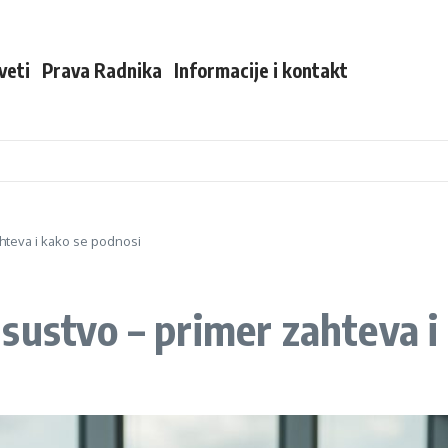
veti
Prava Radnika
Informacije i kontakt
hteva i kako se podnosi
sustvo – primer zahteva i