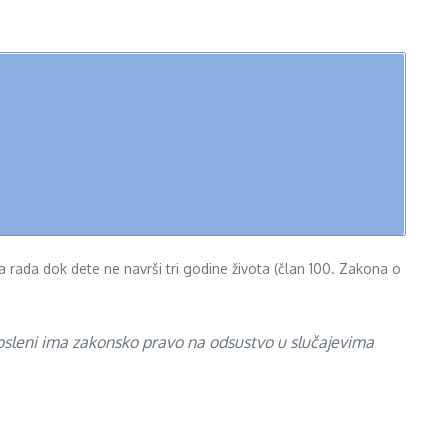
a rada dok dete ne navrši tri godine života (član 100. Zakona o
osleni ima zakonsko pravo na odsustvo u slučajevima