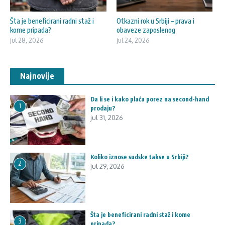
Šta je beneficirani radni staž i
Otkazni rok u Srbiji – prava i
kome pripada?
obaveze zaposlenog
jul 28, 2026
jul 24, 2026
Najnovije
Da li se i kako plaća porez na second-hand
1
prodaju?
jul 31, 2026
Koliko iznose sudske takse u Srbiji?
2
jul 29, 2026
Šta je beneficirani radni staž i kome
3
pripada?