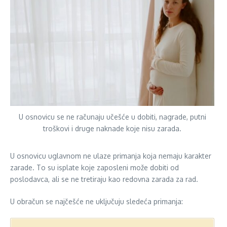
U osnovicu se ne računaju učešće u dobiti, nagrade, putni
troškovi i druge naknade koje nisu zarada.
U osnovicu uglavnom ne ulaze primanja koja nemaju karakter
zarade. To su isplate koje zaposleni može dobiti od
poslodavca, ali se ne tretiraju kao redovna zarada za rad.
U obračun se najčešće ne uključuju sledeća primanja: