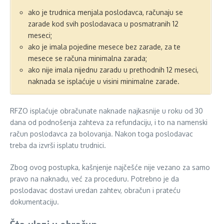
ako je trudnica menjala poslodavca, računaju se
zarade kod svih poslodavaca u posmatranih 12
meseci;
ako je imala pojedine mesece bez zarade, za te
mesece se računa minimalna zarada;
ako nije imala nijednu zaradu u prethodnih 12 meseci,
naknada se isplaćuje u visini minimalne zarade.
RFZO isplaćuje obračunate naknade najkasnije u roku od 30
dana od podnošenja zahteva za refundaciju, i to na namenski
račun poslodavca za bolovanja. Nakon toga poslodavac
treba da izvrši isplatu trudnici.
Zbog ovog postupka, kašnjenje najčešće nije vezano za samo
pravo na naknadu, već za proceduru. Potrebno je da
poslodavac dostavi uredan zahtev, obračun i prateću
dokumentaciju.