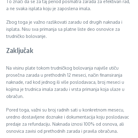
To znači da se za taj period posmatra zarada za efektivan rad,
a ne svaka isplata koju je zaposlena imala.
Zbog toga je važno razlikovati zaradu od drugih naknada i
isplata. Nisu sva primanja sa platne liste deo osnovice za
trudničko bolovanje.
Zaključak
Na visinu plate tokom trudničkog bolovanja najviše utiču
prosečna zarada u prethodnih 12 meseci, način finansiranja
naknade, rad kod jednog ili više poslodavaca, broj meseci u
kojima je trudnica imala zaradu i vrsta primanja koja ulaze u
obračun.
Pored toga, važni su broj radnih sati u konkretnom mesecu,
uredno dostavljene doznake i dokumentacija koju poslodavac
predaje za refundaciju. Naknada iznosi 100% od osnova, ali
osnovica zavisi od prethodnih zarada i pravila obračuna.