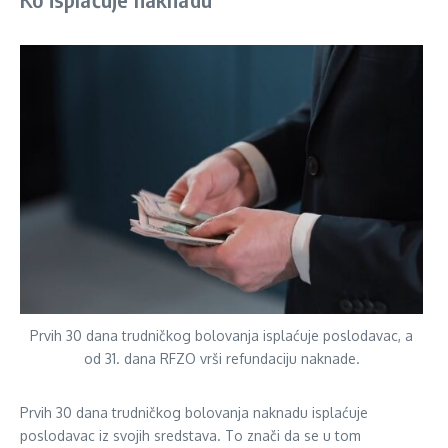
Prvih 30 dana trudničkog bolovanja isplaćuje poslodavac, a
od 31. dana RFZO vrši refundaciju naknade.
Prvih 30 dana trudničkog bolovanja naknadu isplaćuje
poslodavac iz svojih sredstava. To znači da se u tom