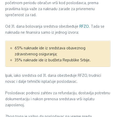
početnom periodu obračun vrši kod poslodavca, prema
pravilima koja važe za naknadu zarade za privremenu
sprečenost za rad.
Od 31. dana bolovanja sredstva obezbeđuje
RFZO
. Tada se
naknada ne finansira samo iz jednog izvora:
65% naknade ide iz sredstava obaveznog
zdravstvenog osiguranja;
35% naknade ide iz budžeta Republike Srbije.
Ipak, iako sredstva od 31. dana obezbeđuje RFZO, trudnici
novac i dalje tehnički isplaćuje poslodavac.
Poslodavac podnosi zahtev za refundaciju, dostavlja potrebnu
dokumentaciju i nakon prenosa sredstava vrši isplatu
zaposlenoj.
Zbog toga je važno da poslodavac na vreme preda