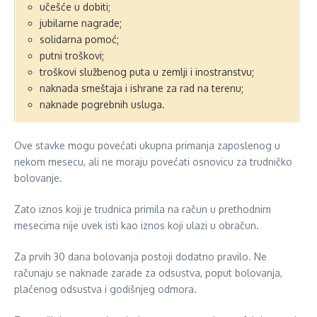
učešće u dobiti;
jubilarne nagrade;
solidarna pomoć;
putni troškovi;
troškovi službenog puta u zemlji i inostranstvu;
naknada smeštaja i ishrane za rad na terenu;
naknade pogrebnih usluga.
Ove stavke mogu povećati ukupna primanja zaposlenog u
nekom mesecu, ali ne moraju povećati osnovicu za trudničko
bolovanje.
Zato iznos koji je trudnica primila na račun u prethodnim
mesecima nije uvek isti kao iznos koji ulazi u obračun.
Za prvih 30 dana bolovanja postoji dodatno pravilo. Ne
računaju se naknade zarade za odsustva, poput bolovanja,
plaćenog odsustva i godišnjeg odmora.