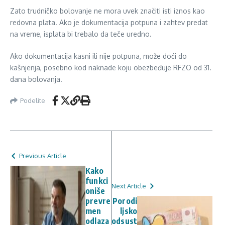
Zato trudničko bolovanje ne mora uvek značiti isti iznos kao
redovna plata. Ako je dokumentacija potpuna i zahtev predat
na vreme, isplata bi trebalo da teče uredno.
Ako dokumentacija kasni ili nije potpuna, može doći do
kašnjenja, posebno kod naknade koju obezbeđuje RFZO od 31.
dana bolovanja.
Podelite
Previous Article
Kako
funkci
Next Article
oniše
prevre
Porodi
men
ljsko
odlaza
odsust