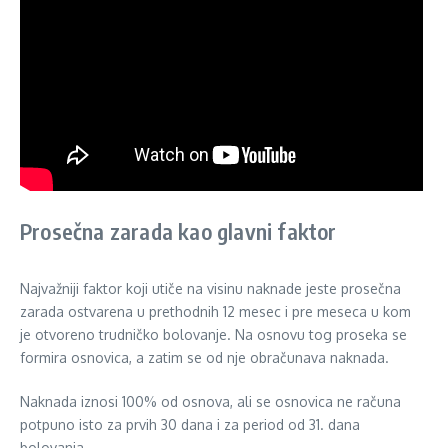
Prosečna zarada kao glavni faktor
Najvažniji faktor koji utiče na visinu naknade jeste prosečna
zarada ostvarena u prethodnih 12 mesec i pre meseca u kom
je otvoreno trudničko bolovanje. Na osnovu tog proseka se
formira osnovica, a zatim se od nje obračunava naknada.
Naknada iznosi 100% od osnova, ali se osnovica ne računa
potpuno isto za prvih 30 dana i za period od 31. dana
bolovanja.