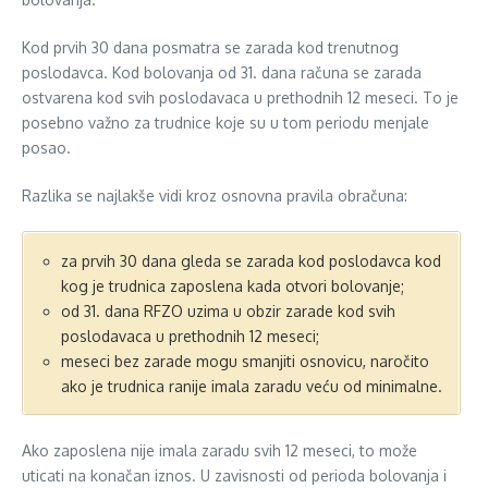
Kod prvih 30 dana posmatra se zarada kod trenutnog
poslodavca. Kod bolovanja od 31. dana računa se zarada
ostvarena kod svih poslodavaca u prethodnih 12 meseci. To je
posebno važno za trudnice koje su u tom periodu menjale
posao.
Razlika se najlakše vidi kroz osnovna pravila obračuna:
za prvih 30 dana gleda se zarada kod poslodavca kod
kog je trudnica zaposlena kada otvori bolovanje;
od 31. dana RFZO uzima u obzir zarade kod svih
poslodavaca u prethodnih 12 meseci;
meseci bez zarade mogu smanjiti osnovicu, naročito
ako je trudnica ranije imala zaradu veću od minimalne.
Ako zaposlena nije imala zaradu svih 12 meseci, to može
uticati na konačan iznos. U zavisnosti od perioda bolovanja i