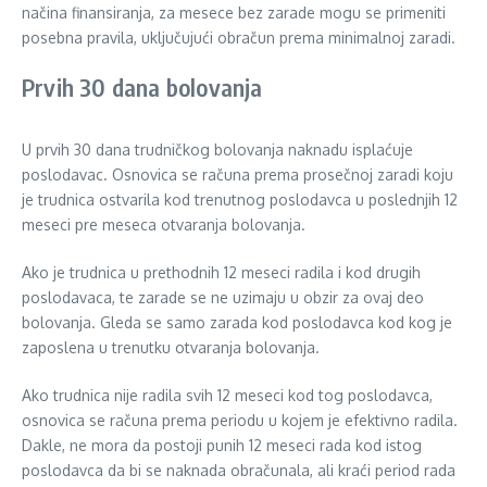
načina finansiranja, za mesece bez zarade mogu se primeniti
posebna pravila, uključujući obračun prema minimalnoj zaradi.
Prvih 30 dana bolovanja
U prvih 30 dana trudničkog bolovanja naknadu isplaćuje
poslodavac. Osnovica se računa prema prosečnoj zaradi koju
je trudnica ostvarila kod trenutnog poslodavca u poslednjih 12
meseci pre meseca otvaranja bolovanja.
Ako je trudnica u prethodnih 12 meseci radila i kod drugih
poslodavaca, te zarade se ne uzimaju u obzir za ovaj deo
bolovanja. Gleda se samo zarada kod poslodavca kod kog je
zaposlena u trenutku otvaranja bolovanja.
Ako trudnica nije radila svih 12 meseci kod tog poslodavca,
osnovica se računa prema periodu u kojem je efektivno radila.
Dakle, ne mora da postoji punih 12 meseci rada kod istog
poslodavca da bi se naknada obračunala, ali kraći period rada