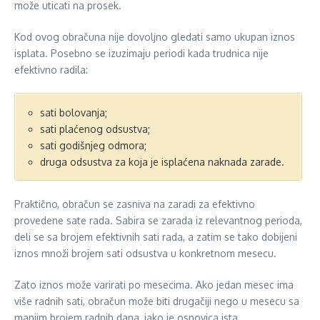
može uticati na prosek.
Kod ovog obračuna nije dovoljno gledati samo ukupan iznos
isplata. Posebno se izuzimaju periodi kada trudnica nije
efektivno radila:
sati bolovanja;
sati plaćenog odsustva;
sati godišnjeg odmora;
druga odsustva za koja je isplaćena naknada zarade.
Praktično, obračun se zasniva na zaradi za efektivno
provedene sate rada. Sabira se zarada iz relevantnog perioda,
deli se sa brojem efektivnih sati rada, a zatim se tako dobijeni
iznos množi brojem sati odsustva u konkretnom mesecu.
Zato iznos može varirati po mesecima. Ako jedan mesec ima
više radnih sati, obračun može biti drugačiji nego u mesecu sa
manjim brojem radnih dana, iako je osnovica ista.