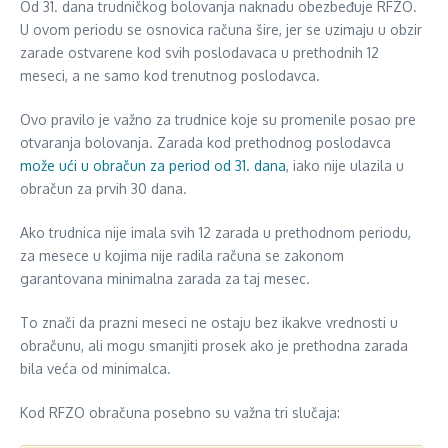
Od 31. dana trudničkog bolovanja naknadu obezbeđuje RFZO.
U ovom periodu se osnovica računa šire, jer se uzimaju u obzir
zarade ostvarene kod svih poslodavaca u prethodnih 12
meseci, a ne samo kod trenutnog poslodavca.
Ovo pravilo je važno za trudnice koje su promenile posao pre
otvaranja bolovanja. Zarada kod prethodnog poslodavca
može ući u obračun za period od 31. dana
, iako nije ulazila u
obračun za prvih 30 dana.
Ako trudnica nije imala svih 12 zarada u prethodnom periodu,
za mesece u kojima nije radila računa se zakonom
garantovana minimalna zarada za taj mesec.
To znači da prazni meseci ne ostaju bez ikakve vrednosti u
obračunu, ali mogu smanjiti prosek ako je prethodna zarada
bila veća od minimalca.
Kod RFZO obračuna posebno su važna tri slučaja: