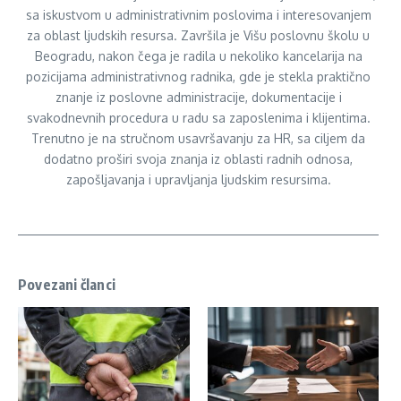
sa iskustvom u administrativnim poslovima i interesovanjem
za oblast ljudskih resursa. Završila je Višu poslovnu školu u
Beogradu, nakon čega je radila u nekoliko kancelarija na
pozicijama administrativnog radnika, gde je stekla praktično
znanje iz poslovne administracije, dokumentacije i
svakodnevnih procedura u radu sa zaposlenima i klijentima.
Trenutno je na stručnom usavršavanju za HR, sa ciljem da
dodatno proširi svoja znanja iz oblasti radnih odnosa,
zapošljavanja i upravljanja ljudskim resursima.
Povezani članci