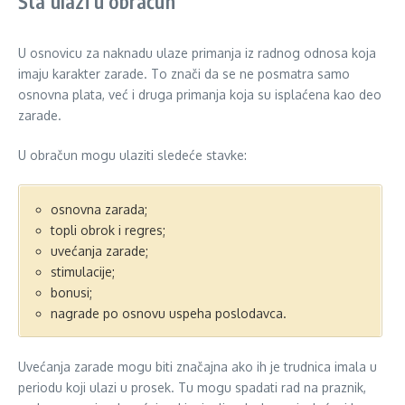
Šta ulazi u obračun
U osnovicu za naknadu ulaze primanja iz radnog odnosa koja
imaju karakter zarade. To znači da se ne posmatra samo
osnovna plata, već i druga primanja koja su isplaćena kao deo
zarade.
U obračun mogu ulaziti sledeće stavke:
osnovna zarada;
topli obrok i regres;
uvećanja zarade;
stimulacije;
bonusi;
nagrade po osnovu uspeha poslodavca.
Uvećanja zarade mogu biti značajna ako ih je trudnica imala u
periodu koji ulazi u prosek. Tu mogu spadati rad na praznik,