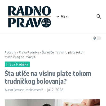
Preskoči na
Meni
Početna
/
Prava Radnika
/
Šta utiče na visinu plate tokom
trudničkog bolovanja?
Prava Radnika
Šta utiče na visinu plate tokom
trudničkog bolovanja?
Autor
Jovana Maksimović
jul 2, 2026