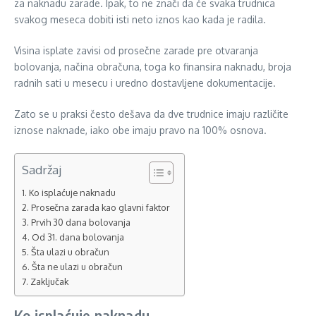
za naknadu zarade. Ipak, to ne znači da će svaka trudnica
svakog meseca dobiti isti neto iznos kao kada je radila.
Visina isplate zavisi od prosečne zarade pre otvaranja
bolovanja, načina obračuna, toga ko finansira naknadu, broja
radnih sati u mesecu i uredno dostavljene dokumentacije.
Zato se u praksi često dešava da dve trudnice imaju različite
iznose naknade, iako obe imaju pravo na 100% osnova.
Sadržaj
Ko isplaćuje naknadu
Prosečna zarada kao glavni faktor
Prvih 30 dana bolovanja
Od 31. dana bolovanja
Šta ulazi u obračun
Šta ne ulazi u obračun
Zaključak
Ko isplaćuje naknadu